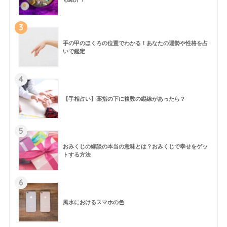
3
手の甲のほくろの位置でわかる！あなたの運勢や性格を占
いで鑑定
4
【手相占い】薬指の下に複数の縦線があったら？
5
おみくじの縁談の本当の意味とは？おみくじで幸せをゲッ
トする方法
6
風水におけるスマホの色