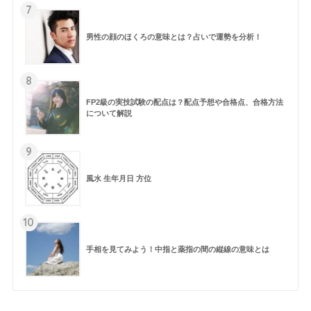
7
男性の顔のほくろの意味とは？占いで運勢を分析！
8
FP2級の実技試験の配点は？配点予想や合格点、合格方法
について解説
9
風水 生年月日 方位
10
手相を見てみよう！中指と薬指の間の縦線の意味とは