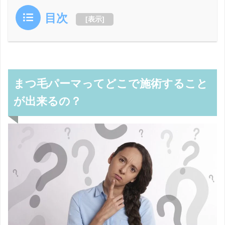
目次
[
表示
]
まつ毛パーマってどこで施術すること
が出来るの？