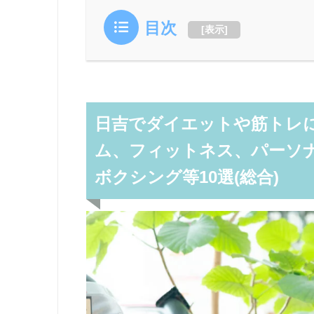
目次
[
表示
]
日吉でダイエットや筋トレに
ム、フィットネス、パーソ
ボクシング等10選(総合)