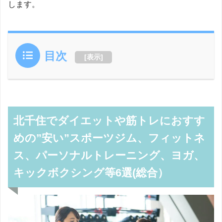
します。
目次
[
表示
]
北千住でダイエットや筋トレにおすす
めの”安い”スポーツジム、フィットネ
ス、パーソナルトレーニング、ヨガ、
キックボクシング等6選(総合）