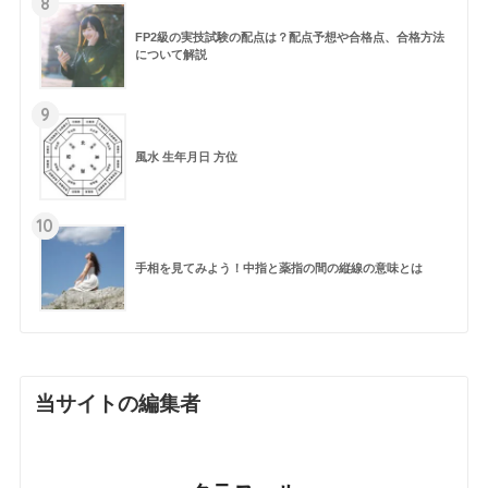
8
FP2級の実技試験の配点は？配点予想や合格点、合格方法
について解説
9
風水 生年月日 方位
10
手相を見てみよう！中指と薬指の間の縦線の意味とは
当サイトの編集者