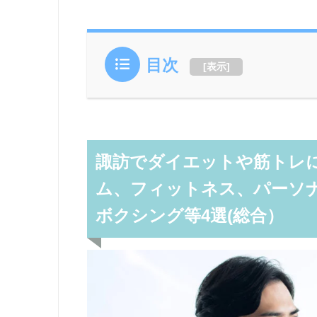
目次
[
表示
]
諏訪でダイエットや筋トレに
ム、フィットネス、パーソ
ボクシング等4選(総合）