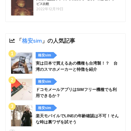
ビス比較
2022年12月19日
「
格安sim
」の人気記事
格安sim
実は日本で買えるあの機種も台湾製！？ 台
湾のスマホメーカーと特徴を紹介
格安sim
ドコモメールアプリはSIMフリー機種でも利
用できるか？
格安sim
楽天モバイルでLINEの年齢確認は不可！そん
な時は裏ワザを試そう