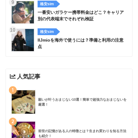
格安sim
一番安いガラケー携帯料金はどこ？キャリア
別の代表端末でそれぞれ検証
格安sim
IIJmioを海外で使うには？準備と利用の注意
点
人気記事
1
願いが叶うおまじない10選！簡単で超強力なおまじないを
厳選！
2
前世の記憶がある人の特徴とは？生まれ変わりを知る方法
も紹介！