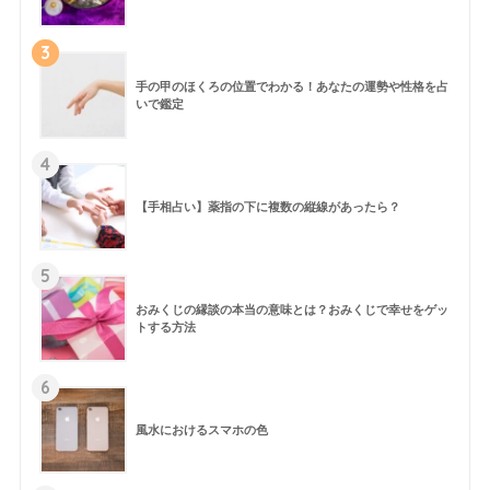
3
手の甲のほくろの位置でわかる！あなたの運勢や性格を占
いで鑑定
4
【手相占い】薬指の下に複数の縦線があったら？
5
おみくじの縁談の本当の意味とは？おみくじで幸せをゲッ
トする方法
6
風水におけるスマホの色