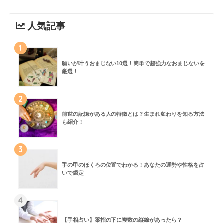
人気記事
1
願いが叶うおまじない10選！簡単で超強力なおまじないを
厳選！
2
前世の記憶がある人の特徴とは？生まれ変わりを知る方法
も紹介！
3
手の甲のほくろの位置でわかる！あなたの運勢や性格を占
いで鑑定
4
【手相占い】薬指の下に複数の縦線があったら？