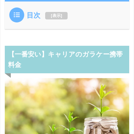
目次
[
表示
]
【一番安い】キャリアのガラケー携帯
料金