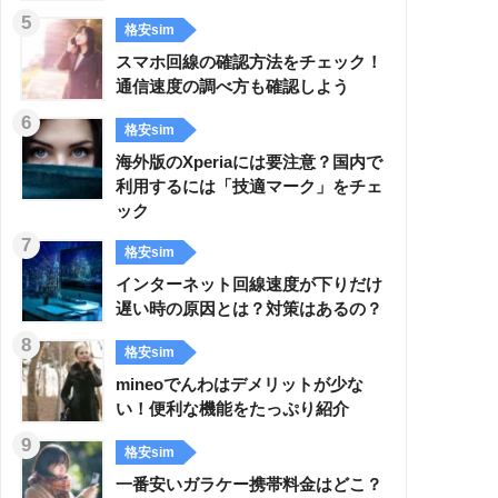
格安sim
スマホ回線の確認方法をチェック！
通信速度の調べ方も確認しよう
格安sim
海外版のXperiaには要注意？国内で
利用するには「技適マーク」をチェ
ック
格安sim
インターネット回線速度が下りだけ
遅い時の原因とは？対策はあるの？
格安sim
mineoでんわはデメリットが少な
い！便利な機能をたっぷり紹介
格安sim
一番安いガラケー携帯料金はどこ？