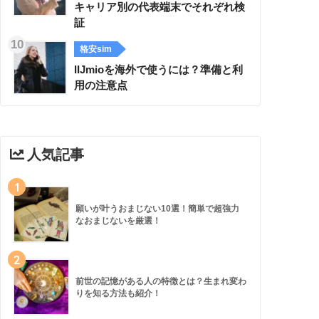
キャリア別の代表端末でそれぞれ検
証
格安sim
IIJmioを海外で使うには？準備と利
用の注意点
人気記事
1
願いが叶うおまじない10選！簡単で超強力
なおまじないを厳選！
2
前世の記憶がある人の特徴とは？生まれ変わ
りを知る方法も紹介！