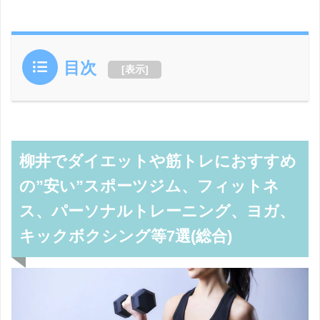
目次
[
表示
]
柳井でダイエットや筋トレにおすすめ
の”安い”スポーツジム、フィットネ
ス、パーソナルトレーニング、ヨガ、
キックボクシング等7選(総合)