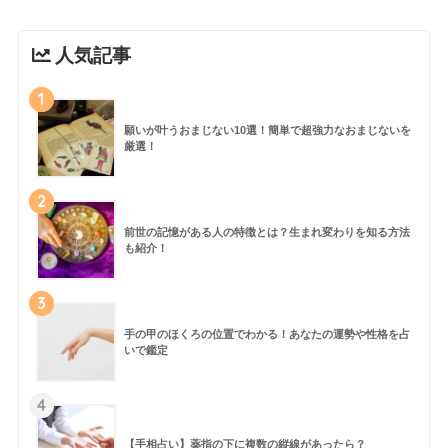
人気記事
1
願いが叶うおまじない10選！簡単で超強力なおまじないを
厳選！
2
前世の記憶がある人の特徴とは？生まれ変わりを知る方法
も紹介！
3
手の甲のほくろの位置でわかる！あなたの運勢や性格を占
いで鑑定
4
【手相占い】薬指の下に複数の縦線があったら？