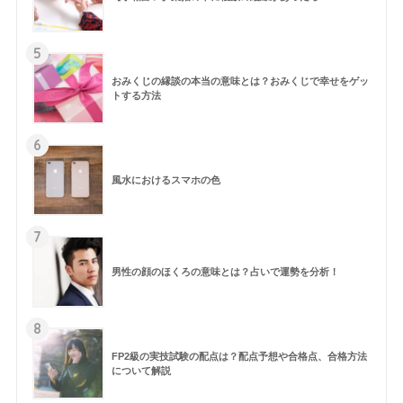
5
おみくじの縁談の本当の意味とは？おみくじで幸せをゲッ
トする方法
6
風水におけるスマホの色
7
男性の顔のほくろの意味とは？占いで運勢を分析！
8
FP2級の実技試験の配点は？配点予想や合格点、合格方法
について解説