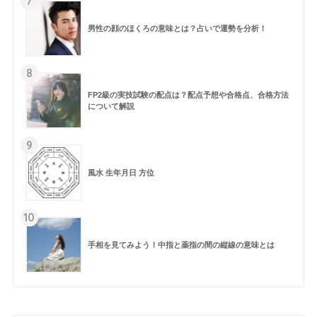
7
男性の顔のほくろの意味とは？占いで運勢を分析！
8
FP2級の実技試験の配点は？配点予想や合格点、合格方法
について解説
9
風水 生年月日 方位
10
手相を見てみよう！中指と薬指の間の縦線の意味とは