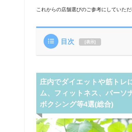
これからの店舗選びのご参考にしていただ
目次
[
表示
]
庄内でダイエットや筋トレに
ム、フィットネス、パーソ
ボクシング等4選(総合)