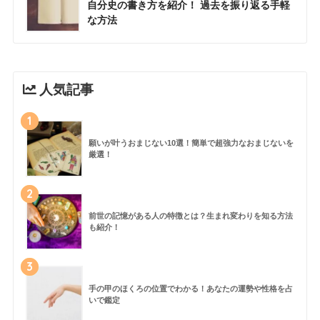
自分史の書き方を紹介！ 過去を振り返る手軽
な方法
人気記事
1
願いが叶うおまじない10選！簡単で超強力なおまじないを
厳選！
2
前世の記憶がある人の特徴とは？生まれ変わりを知る方法
も紹介！
3
手の甲のほくろの位置でわかる！あなたの運勢や性格を占
いで鑑定