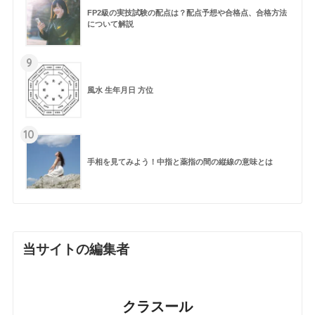
FP2級の実技試験の配点は？配点予想や合格点、合格方法
について解説
9
風水 生年月日 方位
10
手相を見てみよう！中指と薬指の間の縦線の意味とは
当サイトの編集者
クラスール