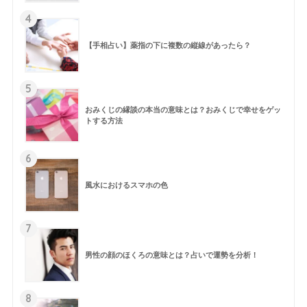
4
【手相占い】薬指の下に複数の縦線があったら？
5
おみくじの縁談の本当の意味とは？おみくじで幸せをゲッ
トする方法
6
風水におけるスマホの色
7
男性の顔のほくろの意味とは？占いで運勢を分析！
8