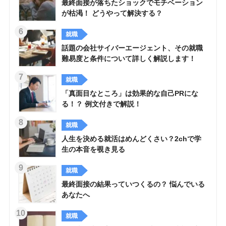
最終面接が落ちたショックでモチベーション
が枯渇！ どうやって解決する？
就職
話題の会社サイバーエージェント、その就職
難易度と条件について詳しく解説します！
就職
「真面目なところ」は効果的な自己PRにな
る！？ 例文付きで解説！
就職
人生を決める就活はめんどくさい？2chで学
生の本音を覗き見る
就職
最終面接の結果っていつくるの？ 悩んでいる
あなたへ
就職