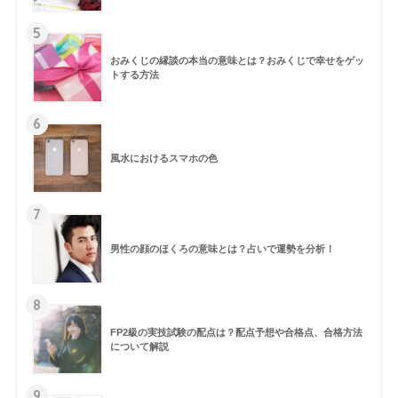
5
おみくじの縁談の本当の意味とは？おみくじで幸せをゲッ
トする方法
6
風水におけるスマホの色
7
男性の顔のほくろの意味とは？占いで運勢を分析！
8
FP2級の実技試験の配点は？配点予想や合格点、合格方法
について解説
9