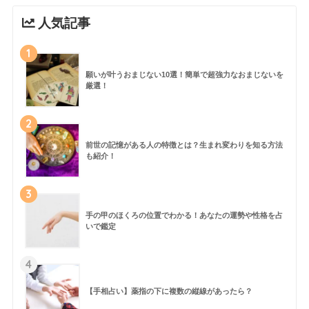
人気記事
1
願いが叶うおまじない10選！簡単で超強力なおまじないを
厳選！
2
前世の記憶がある人の特徴とは？生まれ変わりを知る方法
も紹介！
3
手の甲のほくろの位置でわかる！あなたの運勢や性格を占
いで鑑定
4
【手相占い】薬指の下に複数の縦線があったら？