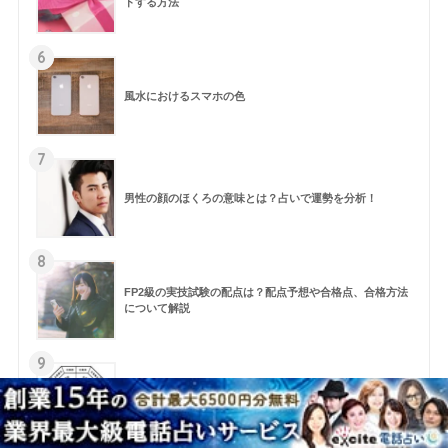
トする方法
6
風水におけるスマホの色
7
男性の顔のほくろの意味とは？占いで運勢を分析！
8
FP2級の実技試験の配点は？配点予想や合格点、合格方法
について解説
9
風水 生年月日 方位