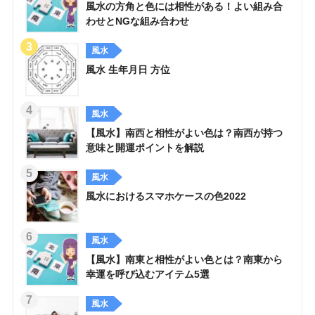
風水の方角と色には相性がある！よい組み合
わせとNGな組み合わせ
風水
風水 生年月日 方位
風水
【風水】南西と相性がよい色は？南西が持つ
意味と開運ポイントを解説
風水
風水におけるスマホケースの色2022
風水
【風水】南東と相性がよい色とは？南東から
幸運を呼び込むアイテム5選
風水