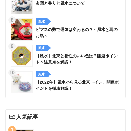
玄関と香りと風水について
風水
ピアスの数で運気は変わるの？～風水と耳の
お話～
風水
【風水】北東と相性のいい色は？開運ポイン
ト＆注意点を解説！
風水
【2022年】風水から見る北東トイレ。開運ポ
イントを徹底解説！
人気記事
1