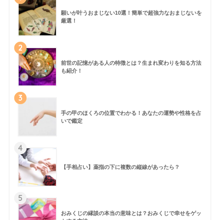
願いが叶うおまじない10選！簡単で超強力なおまじないを
厳選！
2
前世の記憶がある人の特徴とは？生まれ変わりを知る方法
も紹介！
3
手の甲のほくろの位置でわかる！あなたの運勢や性格を占
いで鑑定
4
【手相占い】薬指の下に複数の縦線があったら？
5
おみくじの縁談の本当の意味とは？おみくじで幸せをゲッ