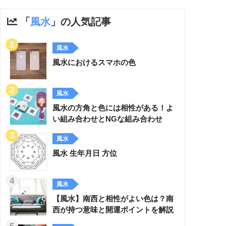
「
風水
」の人気記事
風水
風水におけるスマホの色
風水
風水の方角と色には相性がある！よ
い組み合わせとNGな組み合わせ
風水
風水 生年月日 方位
風水
【風水】南西と相性がよい色は？南
西が持つ意味と開運ポイントを解説