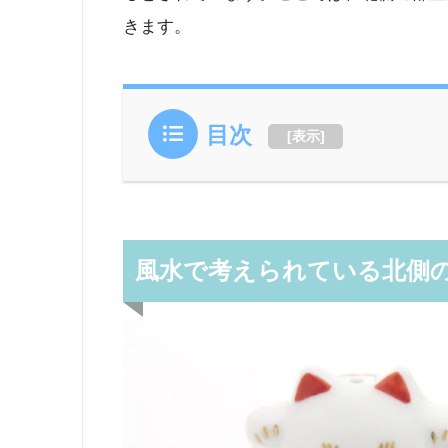
きます。
目次
[
表示
]
風水で考えられている北側