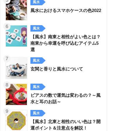
風水
風水におけるスマホケースの色2022
風水
【風水】南東と相性がよい色とは？
南東から幸運を呼び込むアイテム5
選
風水
玄関と香りと風水について
風水
ピアスの数で運気は変わるの？～風
水と耳のお話～
風水
【風水】北東と相性のいい色は？開
運ポイント＆注意点を解説！