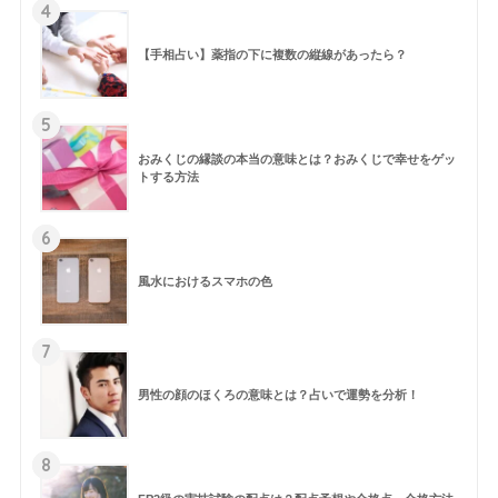
4
【手相占い】薬指の下に複数の縦線があったら？
5
おみくじの縁談の本当の意味とは？おみくじで幸せをゲッ
トする方法
6
風水におけるスマホの色
7
男性の顔のほくろの意味とは？占いで運勢を分析！
8