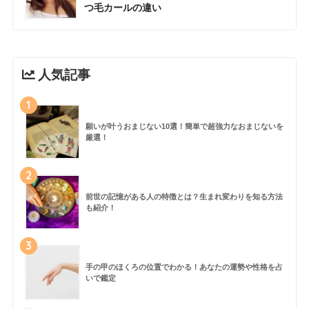
つ毛カールの違い
人気記事
1
願いが叶うおまじない10選！簡単で超強力なおまじないを
厳選！
2
前世の記憶がある人の特徴とは？生まれ変わりを知る方法
も紹介！
3
手の甲のほくろの位置でわかる！あなたの運勢や性格を占
いで鑑定