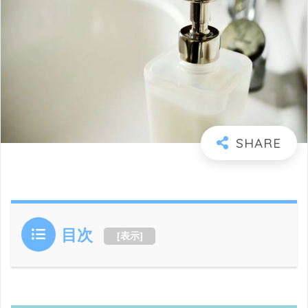
目次
[
表示
]