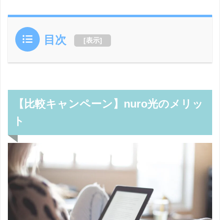
目次
[
表示
]
【比較キャンペーン】nuro光のメリッ
ト