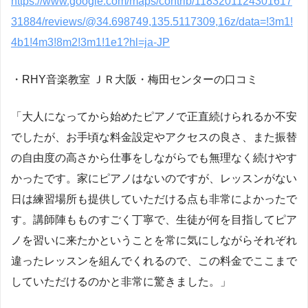
https://www.google.com/maps/contrib/1183201124301617
31884/reviews/@34.698749,135.5117309,16z/data=!3m1!
4b1!4m3!8m2!3m1!1e1?hl=ja-JP
・RHY音楽教室 ＪＲ大阪・梅田センターの口コミ
「大人になってから始めたピアノで正直続けられるか不安
でしたが、お手頃な料金設定やアクセスの良さ、また振替
の自由度の高さから仕事をしながらでも無理なく続けやす
かったです。家にピアノはないのですが、レッスンがない
日は練習場所も提供していただける点も非常によかったで
す。講師陣もものすごく丁寧で、生徒が何を目指してピア
ノを習いに来たかということを常に気にしながらそれぞれ
違ったレッスンを組んでくれるので、この料金でここまで
していただけるのかと非常に驚きました。」