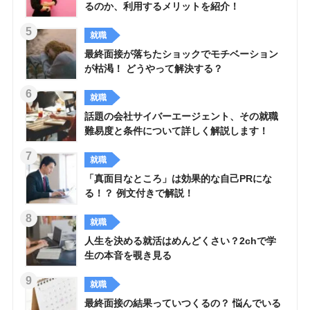
るのか、利用するメリットを紹介！
就職
最終面接が落ちたショックでモチベーション
が枯渇！ どうやって解決する？
就職
話題の会社サイバーエージェント、その就職
難易度と条件について詳しく解説します！
就職
「真面目なところ」は効果的な自己PRにな
る！？ 例文付きで解説！
就職
人生を決める就活はめんどくさい？2chで学
生の本音を覗き見る
就職
最終面接の結果っていつくるの？ 悩んでいる