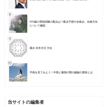
8
FP2級の実技試験の配点は？配点予想や合格点、合格方法
について解説
9
風水 生年月日 方位
10
手相を見てみよう！中指と薬指の間の縦線の意味とは
当サイトの編集者