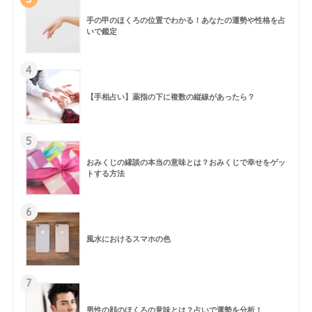
手の甲のほくろの位置でわかる！あなたの運勢や性格を占
いで鑑定
4
【手相占い】薬指の下に複数の縦線があったら？
5
おみくじの縁談の本当の意味とは？おみくじで幸せをゲッ
トする方法
6
風水におけるスマホの色
7
男性の顔のほくろの意味とは？占いで運勢を分析！