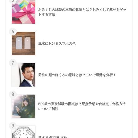
5
おみくじの縁談の本当の意味とは？おみくじで幸せをゲッ
トする方法
6
風水におけるスマホの色
7
男性の顔のほくろの意味とは？占いで運勢を分析！
8
FP2級の実技試験の配点は？配点予想や合格点、合格方法
について解説
9
風水 生年月日 方位