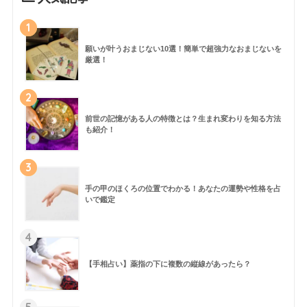
1
願いが叶うおまじない10選！簡単で超強力なおまじないを
厳選！
2
前世の記憶がある人の特徴とは？生まれ変わりを知る方法
も紹介！
3
手の甲のほくろの位置でわかる！あなたの運勢や性格を占
いで鑑定
4
【手相占い】薬指の下に複数の縦線があったら？