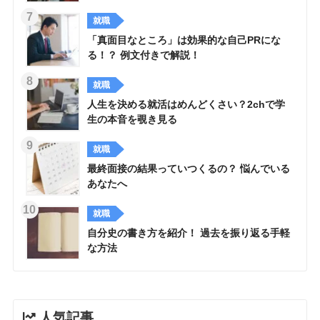
就職
「真面目なところ」は効果的な自己PRにな
る！？ 例文付きで解説！
就職
人生を決める就活はめんどくさい？2chで学
生の本音を覗き見る
就職
最終面接の結果っていつくるの？ 悩んでいる
あなたへ
就職
自分史の書き方を紹介！ 過去を振り返る手軽
な方法
人気記事