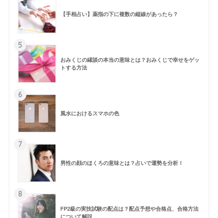
【手相占い】薬指の下に複数の縦線があったら？
5
おみくじの縁談の本当の意味とは？おみくじで幸せをゲッ
トする方法
6
風水におけるスマホの色
7
男性の顔のほくろの意味とは？占いで運勢を分析！
8
FP2級の実技試験の配点は？配点予想や合格点、合格方法
について解説