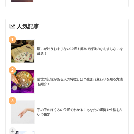
人気記事
1
願いが叶うおまじない10選！簡単で超強力なおまじないを
厳選！
2
前世の記憶がある人の特徴とは？生まれ変わりを知る方法
も紹介！
3
手の甲のほくろの位置でわかる！あなたの運勢や性格を占
いで鑑定
4