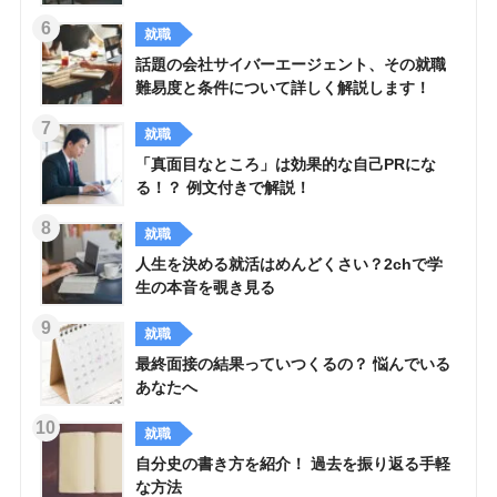
就職
話題の会社サイバーエージェント、その就職
難易度と条件について詳しく解説します！
就職
「真面目なところ」は効果的な自己PRにな
る！？ 例文付きで解説！
就職
人生を決める就活はめんどくさい？2chで学
生の本音を覗き見る
就職
最終面接の結果っていつくるの？ 悩んでいる
あなたへ
就職
自分史の書き方を紹介！ 過去を振り返る手軽
な方法