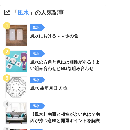
「
風水
」の人気記事
風水
風水におけるスマホの色
風水
風水の方角と色には相性がある！よ
い組み合わせとNGな組み合わせ
風水
風水 生年月日 方位
風水
【風水】南西と相性がよい色は？南
西が持つ意味と開運ポイントを解説