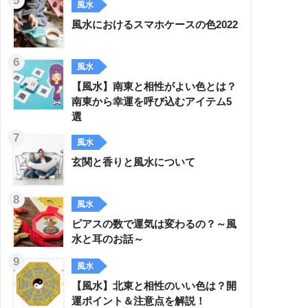
風水
風水におけるスマホケースの色2022
風水
【風水】南東と相性がよい色とは？
南東から幸運を呼び込むアイテム5
選
風水
玄関と香りと風水について
風水
ピアスの数で運気は変わるの？～風
水と耳のお話～
風水
【風水】北東と相性のいい色は？開
運ポイント＆注意点を解説！