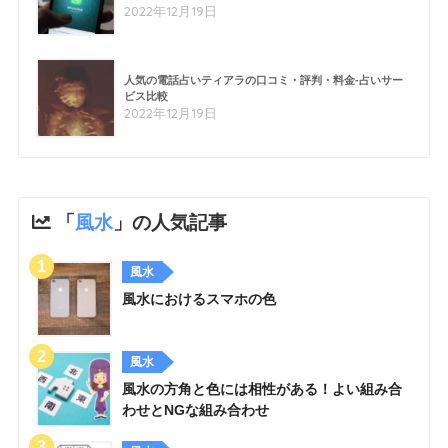
2022年12月19日
人気の電話占いティアラの口コミ・評判・料金-占いサー
ビス比較
2022年12月19日
「
風水
」の人気記事
風水
風水におけるスマホの色
風水
風水の方角と色には相性がある！よい組み合
わせとNGな組み合わせ