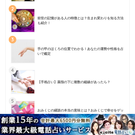
2
前世の記憶がある人の特徴とは？生まれ変わりを知る方法
も紹介！
3
手の甲のほくろの位置でわかる！あなたの運勢や性格を占
いで鑑定
4
【手相占い】薬指の下に複数の縦線があったら？
5
おみくじの縁談の本当の意味とは？おみくじで幸せをゲッ
トする方法
6