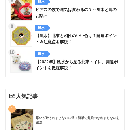
風水
ピアスの数で運気は変わるの？～風水と耳の
お話～
風水
【風水】北東と相性のいい色は？開運ポイン
ト＆注意点を解説！
風水
【2022年】風水から見る北東トイレ。開運ポ
イントを徹底解説！
人気記事
1
願いが叶うおまじない10選！簡単で超強力なおまじないを
厳選！