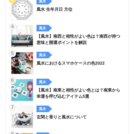
風水
風水 生年月日 方位
風水
【風水】南西と相性がよい色は？南西が持つ
意味と開運ポイントを解説
風水
風水におけるスマホケースの色2022
風水
【風水】南東と相性がよい色とは？南東から
幸運を呼び込むアイテム5選
風水
玄関と香りと風水について