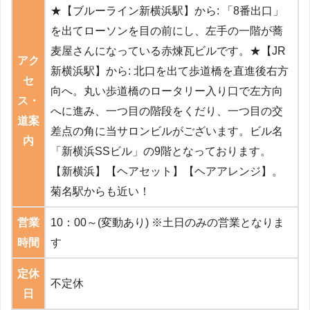
★【ブルーライン新横浜駅】から: 「8番出口」
を出てローソンを目の前にし、左手の一階が蕎
麦屋さんになっている赤煉瓦ビルです。★【JR
アク
新横浜駅】から: 北口を出て歩道橋を直進後右方
セ
向へ。丸い歩道橋のロータリー入り口で左方向
ス・
へに進み、一つ目の階段をくだり、一つ目の交
道案
差点の角に当サロンビルがございます。ビル名
内
「新横浜SSビル」の9階となっております。
【新横浜】【ヘアセット】【ヘアアレンジ】。
菊名駅からも近い！
営業
10：00～(変動あり) ※土日のみの営業となりま
時間
す
定休
不定休
日