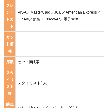
クレ
ジッ
VISA／MasterCard／JCB／American Express／
トカ
Diners／銀聯／Discover／電子マネー
ード
カッ
ト価
格
席数
セット面4席
スタ
イリ
スタイリスト1人
スト
数
駐車
なし 近くにコインパーキングあり