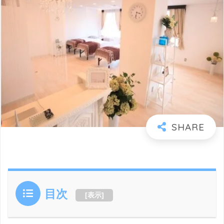
目次
[
表示
]