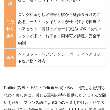
場
ロング料金なし／最寄り駅から徒歩３分以内に
こだ
ある／一人のスタイリストが仕上げまで担当／
わり
ヘアセット／着付け／カード支払いOK／女性ス
条件
タッフが多い／お子さま同伴可／禁煙／完全予
約制
ヘアセット・ヘアアレンジ、パーティヘアセッ
備考
トなど様々対応
Raffine(洗練・上品)・Felicit(至福)・Beaute(美しさ)洗練さ
れゆく美しさに、感じる至福の時を提供したい…そんな願
いを込め、フランス語による3つの言葉を掛け合わせて名
付けた『Ra・felite(ラ・フェリ-テ)』1人1人のお客様の瞳