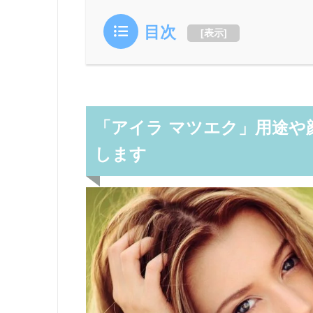
目次
[
表示
]
「アイラ マツエク」用途や
します