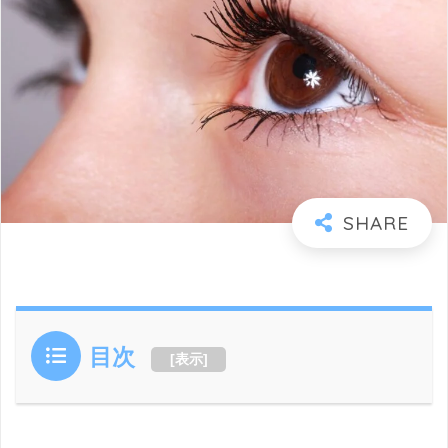
目次
[
表示
]