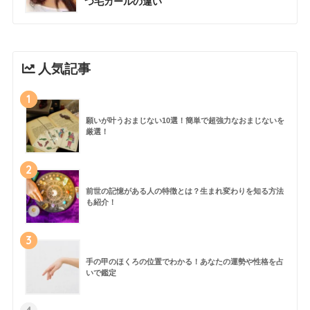
つ毛カールの違い
人気記事
1
願いが叶うおまじない10選！簡単で超強力なおまじないを
厳選！
2
前世の記憶がある人の特徴とは？生まれ変わりを知る方法
も紹介！
3
手の甲のほくろの位置でわかる！あなたの運勢や性格を占
いで鑑定