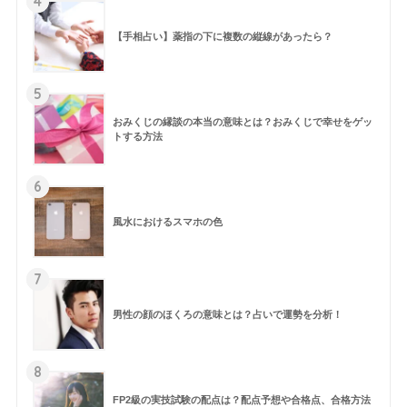
4
【手相占い】薬指の下に複数の縦線があったら？
5
おみくじの縁談の本当の意味とは？おみくじで幸せをゲッ
トする方法
6
風水におけるスマホの色
7
男性の顔のほくろの意味とは？占いで運勢を分析！
8
FP2級の実技試験の配点は？配点予想や合格点、合格方法