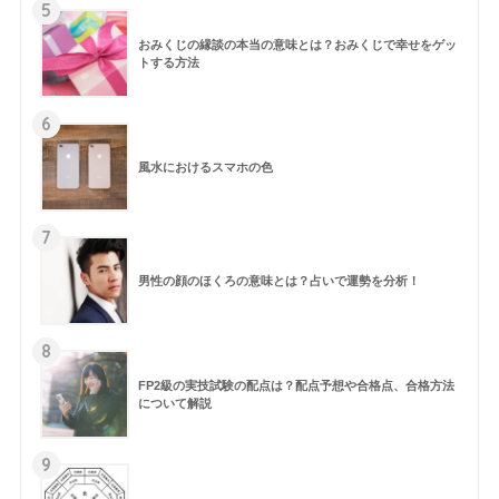
5
おみくじの縁談の本当の意味とは？おみくじで幸せをゲッ
トする方法
6
風水におけるスマホの色
7
男性の顔のほくろの意味とは？占いで運勢を分析！
8
FP2級の実技試験の配点は？配点予想や合格点、合格方法
について解説
9