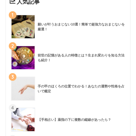
人気記事
1
願いが叶うおまじない10選！簡単で超強力なおまじないを
厳選！
2
前世の記憶がある人の特徴とは？生まれ変わりを知る方法
も紹介！
3
手の甲のほくろの位置でわかる！あなたの運勢や性格を占
いで鑑定
4
【手相占い】薬指の下に複数の縦線があったら？