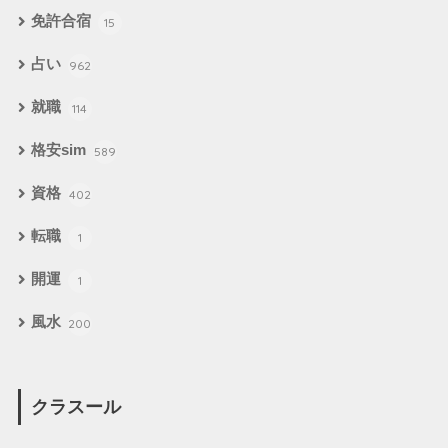
免許合宿
15
占い
962
就職
114
格安sim
589
資格
402
転職
1
開運
1
風水
200
クラスール