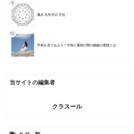
9
風水 生年月日 方位
10
手相を見てみよう！中指と薬指の間の縦線の意味とは
当サイトの編集者
クラスール