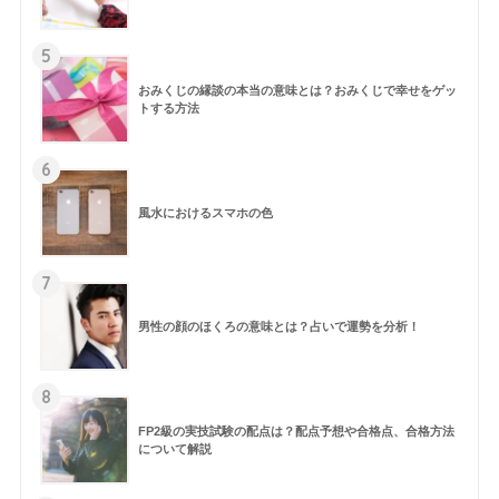
5
おみくじの縁談の本当の意味とは？おみくじで幸せをゲッ
トする方法
6
風水におけるスマホの色
7
男性の顔のほくろの意味とは？占いで運勢を分析！
8
FP2級の実技試験の配点は？配点予想や合格点、合格方法
について解説