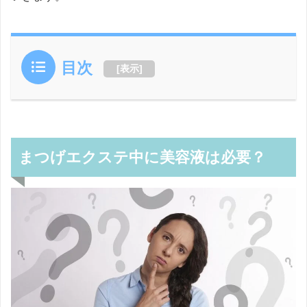
目次
[
表示
]
まつげエクステ中に美容液は必要？