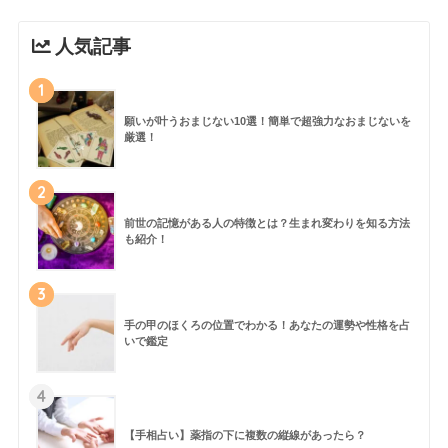
人気記事
1
願いが叶うおまじない10選！簡単で超強力なおまじないを
厳選！
2
前世の記憶がある人の特徴とは？生まれ変わりを知る方法
も紹介！
3
手の甲のほくろの位置でわかる！あなたの運勢や性格を占
いで鑑定
4
【手相占い】薬指の下に複数の縦線があったら？