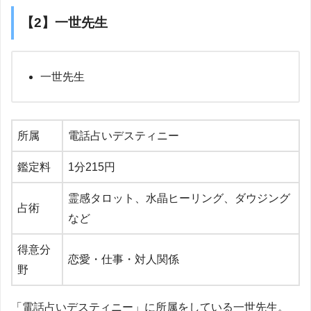
【2】一世先生
一世先生
所属
電話占いデスティニー
鑑定料
1
分
215
円
霊感タロット、水晶ヒーリング、ダウジング
占術
など
得意分
恋愛・仕事・対人関係
野
「電話占いデスティニー」に所属をしている一世先生。