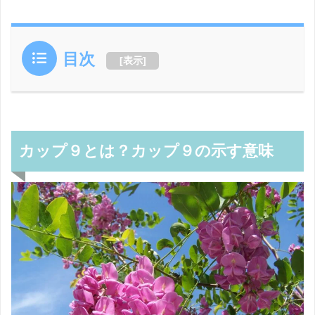
目次
[
表示
]
カップ９とは？カップ９の示す意味