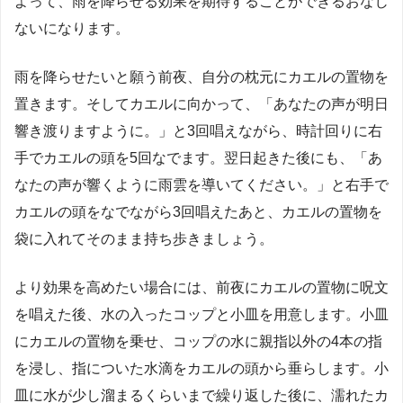
よって、雨を降らせる効果を期待することができるおなじ
ないになります。
雨を降らせたいと願う前夜、自分の枕元にカエルの置物を
置きます。そしてカエルに向かって、「あなたの声が明日
響き渡りますように。」と3回唱えながら、時計回りに右
手でカエルの頭を5回なでます。翌日起きた後にも、「あ
なたの声が響くように雨雲を導いてください。」と右手で
カエルの頭をなでながら3回唱えたあと、カエルの置物を
袋に入れてそのまま持ち歩きましょう。
より効果を高めたい場合には、前夜にカエルの置物に呪文
を唱えた後、水の入ったコップと小皿を用意します。小皿
にカエルの置物を乗せ、コップの水に親指以外の4本の指
を浸し、指についた水滴をカエルの頭から垂らします。小
皿に水が少し溜まるくらいまで繰り返した後に、濡れたカ