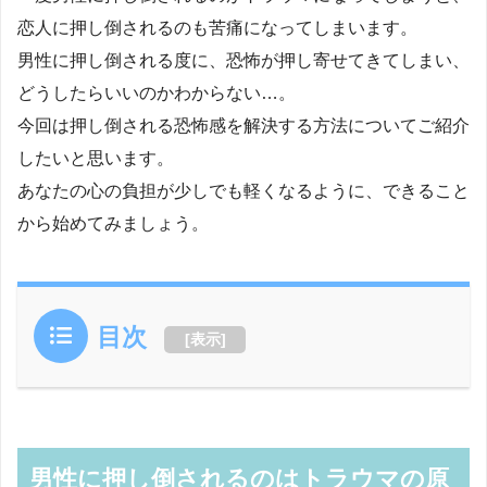
恋人に押し倒されるのも苦痛になってしまいます。
男性に押し倒される度に、恐怖が押し寄せてきてしまい、
どうしたらいいのかわからない…。
今回は押し倒される恐怖感を解決する方法についてご紹介
したいと思います。
あなたの心の負担が少しでも軽くなるように、できること
から始めてみましょう。
目次
[
表示
]
男性に押し倒されるのはトラウマの原