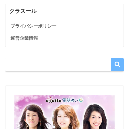
クラスール
プライバシーポリシー
運営企業情報