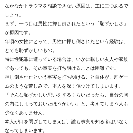
なかなかトラウマを相談できない原因は、主に二つあるで
しょう。
まず、一つ目は男性に押し倒されたという「恥ずかしさ」
が原因です。
年頃の女性にとって、男性に押し倒されたという経験は、
とても恥ずかしいもの。
特に性犯罪に遭っている場合は、いかに親しい友人や家族
であっても、その事実を打ち明けることは困難です。
押し倒されたという事実を打ち明けること自体が、罰ゲー
ムのような苦しみで、本人を深く傷つけてしまいます。
「そんな恥ずかしい思いをするくらいだったら、自分の胸
の内にしまっておいたほうがいい」と、考えてしまう人も
少なくありません。
本人が口を閉ざしてしまえば、誰も事実を知る者はいなく
なってしまいます。