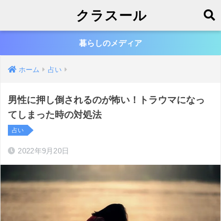
クラスール
暮らしのメディア
ホーム
占い
男性に押し倒されるのが怖い！トラウマになっ
てしまった時の対処法
占い
2022年9月20日