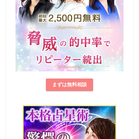
まずは無料相談