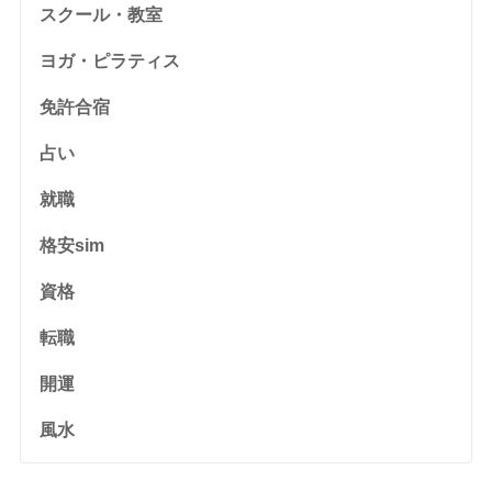
スクール・教室
ヨガ・ピラティス
免許合宿
占い
就職
格安sim
資格
転職
開運
風水