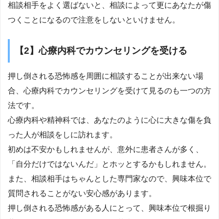
相談相手をよく選ばないと、相談によって更にあなたが傷
つくことになるので注意をしないといけません。
【2】心療内科でカウンセリングを受ける
押し倒される恐怖感を周囲に相談することが出来ない場
合、心療内科でカウンセリングを受けて見るのも一つの方
法です。
心療内科や精神科では、あなたのように心に大きな傷を負
った人が相談をしに訪れます。
初めは不安かもしれませんが、意外に患者さんが多く、
「自分だけではないんだ」とホッとするかもしれません。
また、相談相手はちゃんとした専門家なので、興味本位で
質問されることがない安心感があります。
押し倒される恐怖感がある人にとって、興味本位で根掘り