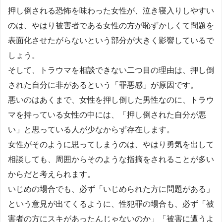
押し倒される恐怖を味わった女性が、泣き寝入りしやすい
のは、やはり被害者である女性の方が恥ずかしくて問題を
表面化させたがらないという部分が大きく影響しているで
しょう。
そして、トラウマを相談できない二つ目の理由は、押し倒
された自分に非があるという「罪悪感」が原因です。
悪いのはあくまで、女性を押し倒した男性なのに、トラウ
マを持っている女性の中には、「押し倒された自分が悪
い」と思っている人が少なからず存在します。
女性がそのように思ってしまうのは、やはり勇気を出して
相談しても、周囲からそのような指摘をされることが多い
からだと考えられます。
いじめの場合でも、必ず「いじめられた方に問題がある」
という意見が出てくるように、性犯罪の場合も、必ず「被
害者の方にスキがあったんじゃないのか」「被害に遭うよ