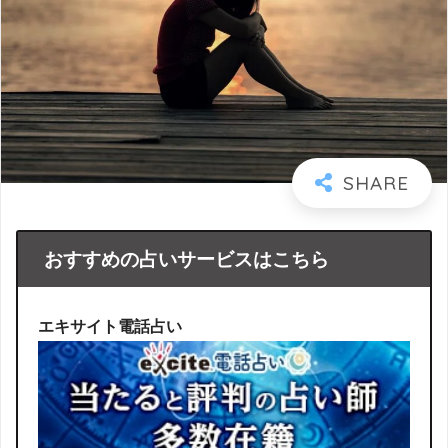
おすすめの占いサービスはこちら
エキサイト電話占い