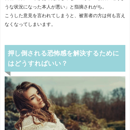
うな状況になった本人が悪い」と指摘されがち。
こうした意見を言われてしまうと、被害者の方は何も言え
なくなってしまいます。
押し倒される恐怖感を解決するために
はどうすればいい？