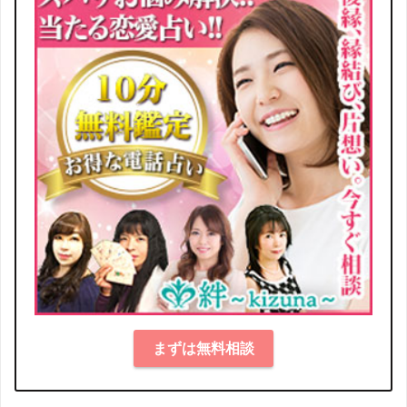
まずは無料相談