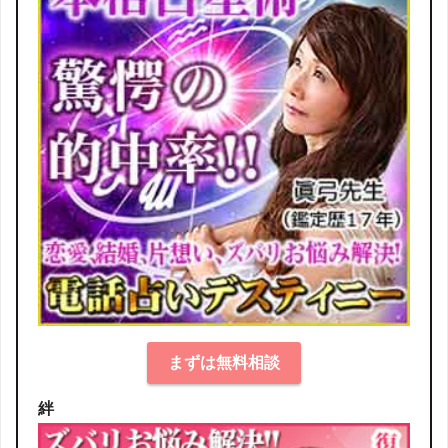
まずは無料相談
絆