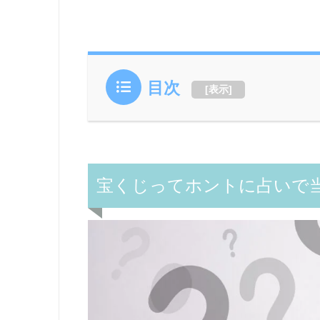
目次
[
表示
]
宝くじってホントに占いで