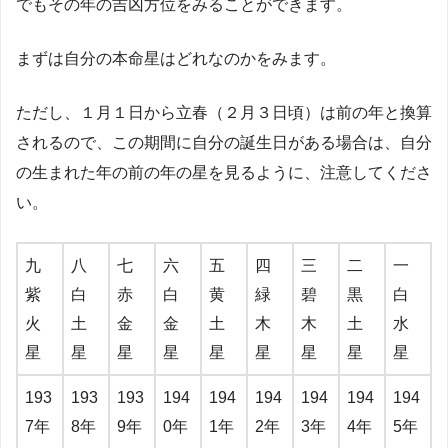
でもその年の吉凶方位をみることができます。
まずは自分の本命星はどれなのかをみます。
ただし、１月１日から立春（２月３日頃）は前の年と換算
されるので、この期間に自分の誕生日がある場合は、自分
の生まれた年の前の年の星を見るように、注意してくださ
い。
九
八
七
六
五
四
三
二
一
紫
白
赤
白
黄
緑
碧
黒
白
火
土
金
金
土
木
木
土
水
星
星
星
星
星
星
星
星
星
193
193
193
194
194
194
194
194
194
7年
8年
9年
0年
1年
2年
3年
4年
5年