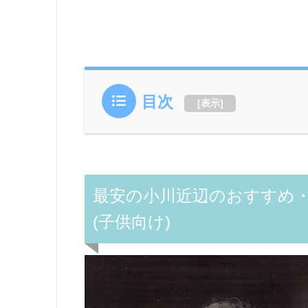
目次
[
表示
]
最安の小川近辺のおすすめ
(子供向け)