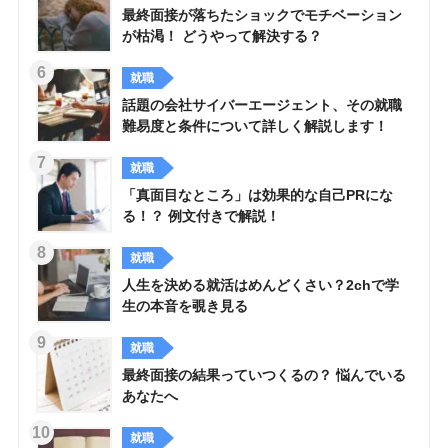
最終面接が落ちたショックでモチベーション
が枯渇！ どうやって解決する？
就職
話題の会社サイバーエージェント、その就職
難易度と条件について詳しく解説します！
就職
「真面目なところ」は効果的な自己PRにな
る！？ 例文付きで解説！
就職
人生を決める就活はめんどくさい？2chで学
生の本音を覗き見る
就職
最終面接の結果っていつくるの？ 悩んでいる
あなたへ
就職