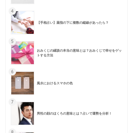
4
【手相占い】薬指の下に複数の縦線があったら？
5
おみくじの縁談の本当の意味とは？おみくじで幸せをゲッ
トする方法
6
風水におけるスマホの色
7
男性の顔のほくろの意味とは？占いで運勢を分析！
8