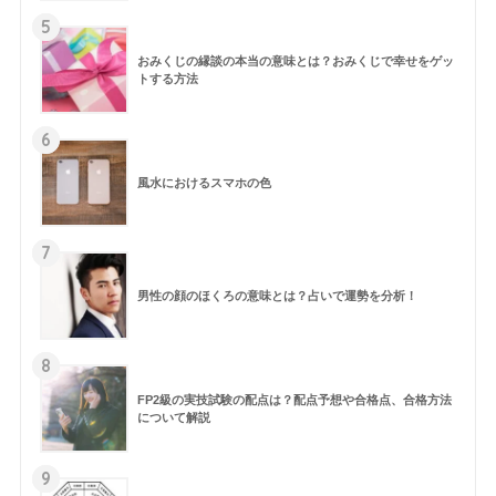
5
おみくじの縁談の本当の意味とは？おみくじで幸せをゲッ
トする方法
6
風水におけるスマホの色
7
男性の顔のほくろの意味とは？占いで運勢を分析！
8
FP2級の実技試験の配点は？配点予想や合格点、合格方法
について解説
9