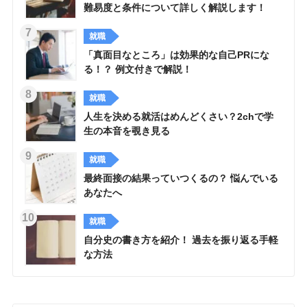
難易度と条件について詳しく解説します！
就職
「真面目なところ」は効果的な自己PRにな
る！？ 例文付きで解説！
就職
人生を決める就活はめんどくさい？2chで学
生の本音を覗き見る
就職
最終面接の結果っていつくるの？ 悩んでいる
あなたへ
就職
自分史の書き方を紹介！ 過去を振り返る手軽
な方法