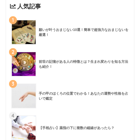
人気記事
1
願いが叶うおまじない10選！簡単で超強力なおまじないを
厳選！
2
前世の記憶がある人の特徴とは？生まれ変わりを知る方法
も紹介！
3
手の甲のほくろの位置でわかる！あなたの運勢や性格を占
いで鑑定
4
【手相占い】薬指の下に複数の縦線があったら？