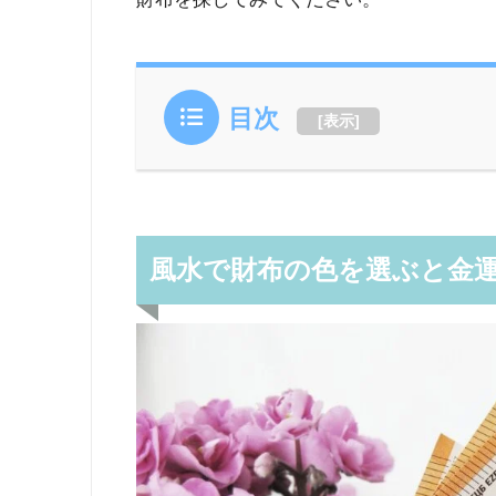
目次
[
表示
]
風水で財布の色を選ぶと金