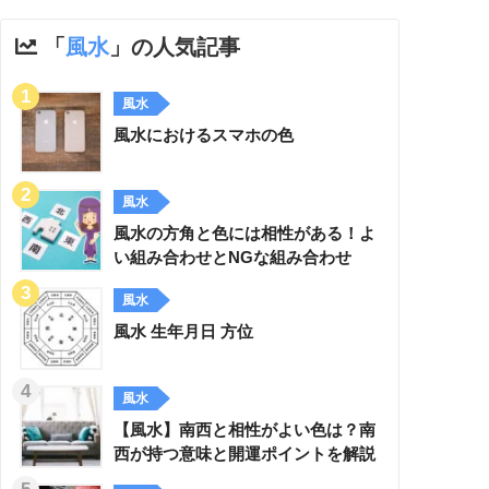
「
風水
」の人気記事
風水
風水におけるスマホの色
風水
風水の方角と色には相性がある！よ
い組み合わせとNGな組み合わせ
風水
風水 生年月日 方位
風水
【風水】南西と相性がよい色は？南
西が持つ意味と開運ポイントを解説