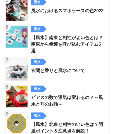
風水
風水におけるスマホケースの色2022
風水
【風水】南東と相性がよい色とは？
南東から幸運を呼び込むアイテム5
選
風水
玄関と香りと風水について
風水
ピアスの数で運気は変わるの？～風
水と耳のお話～
風水
【風水】北東と相性のいい色は？開
運ポイント＆注意点を解説！