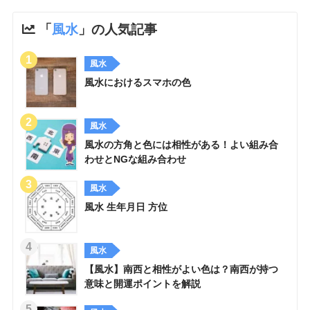
「
風水
」の人気記事
風水
風水におけるスマホの色
風水
風水の方角と色には相性がある！よい組み合
わせとNGな組み合わせ
風水
風水 生年月日 方位
風水
【風水】南西と相性がよい色は？南西が持つ
意味と開運ポイントを解説