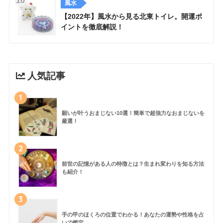
風水
【2022年】風水から見る北東トイレ。開運ポ
イントを徹底解説！
人気記事
1
願いが叶うおまじない10選！簡単で超強力なおまじないを
厳選！
2
前世の記憶がある人の特徴とは？生まれ変わりを知る方法
も紹介！
3
手の甲のほくろの位置でわかる！あなたの運勢や性格を占
いで鑑定