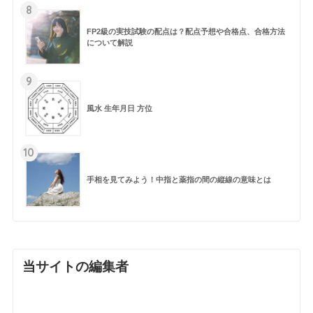
8
FP2級の実技試験の配点は？配点予想や合格点、合格方法
について解説
9
風水 生年月日 方位
10
手相を見てみよう！中指と薬指の間の縦線の意味とは
当サイトの編集者