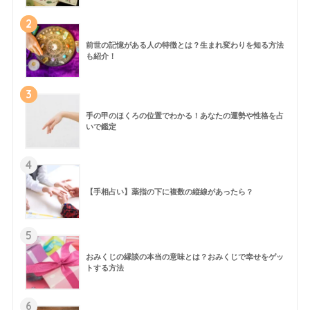
2
前世の記憶がある人の特徴とは？生まれ変わりを知る方法
も紹介！
3
手の甲のほくろの位置でわかる！あなたの運勢や性格を占
いで鑑定
4
【手相占い】薬指の下に複数の縦線があったら？
5
おみくじの縁談の本当の意味とは？おみくじで幸せをゲッ
トする方法
6