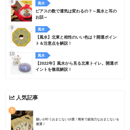
風水
ピアスの数で運気は変わるの？～風水と耳の
お話～
風水
【風水】北東と相性のいい色は？開運ポイン
ト＆注意点を解説！
風水
【2022年】風水から見る北東トイレ。開運ポ
イントを徹底解説！
人気記事
1
願いが叶うおまじない10選！簡単で超強力なおまじないを
厳選！