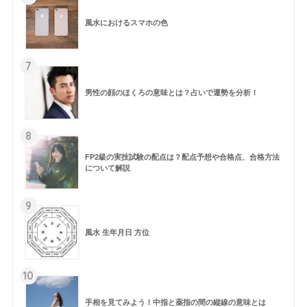
風水におけるスマホの色
7
男性の顔のほくろの意味とは？占いで運勢を分析！
8
FP2級の実技試験の配点は？配点予想や合格点、合格方法
について解説
9
風水 生年月日 方位
10
手相を見てみよう！中指と薬指の間の縦線の意味とは