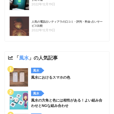
2022年12月19日
人気の電話占いティアラの口コミ・評判・料金-占いサー
ビス比較
2022年12月19日
「
風水
」の人気記事
風水
風水におけるスマホの色
風水
風水の方角と色には相性がある！よい組み合
わせとNGな組み合わせ