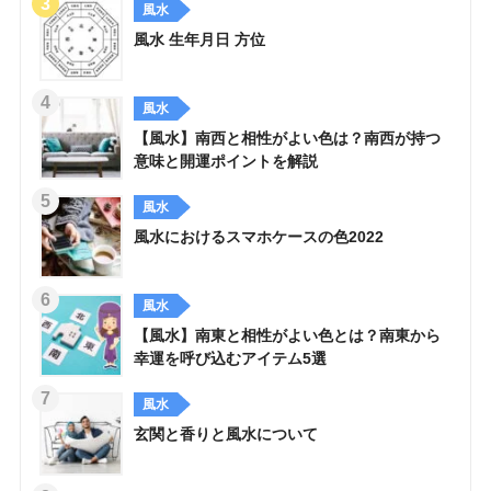
風水
風水 生年月日 方位
風水
【風水】南西と相性がよい色は？南西が持つ
意味と開運ポイントを解説
風水
風水におけるスマホケースの色2022
風水
【風水】南東と相性がよい色とは？南東から
幸運を呼び込むアイテム5選
風水
玄関と香りと風水について