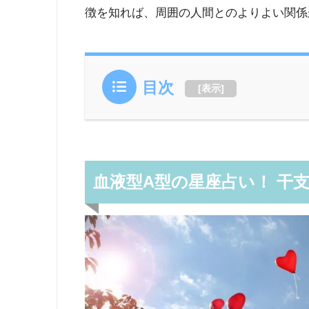
徴を知れば、周囲の人間とのよりよい関係
目次
[
表示
]
血液型A型の星座占い！ 干