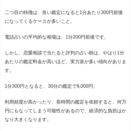
二つ目の特徴は、良い鑑定になると
1
分あたり
300
円前後
になってくるケースが多いこと。
電話占いの平均的な相場は、
1
分
200
円前後です。
しかし、恋愛相談で当たると評判の占い師は、やはり
1
分
あたりの鑑定料金が高いほど、実力派が多い傾向がありま
す。
1
分
300
円となると、
30
分の鑑定で
9,000
円。
利用頻度が高かったり、長時間の鑑定を依頼すると、何万
円にもなってしまう可能性があるので、経済的な負担はか
なり大きくなります。