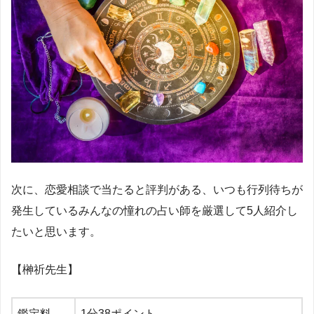
次に、恋愛相談で当たると評判がある、いつも行列待ちが
発生しているみんなの憧れの占い師を厳選して
5
人紹介し
たいと思います。
【榊祈先生】
鑑定料
1
分
38
ポイント