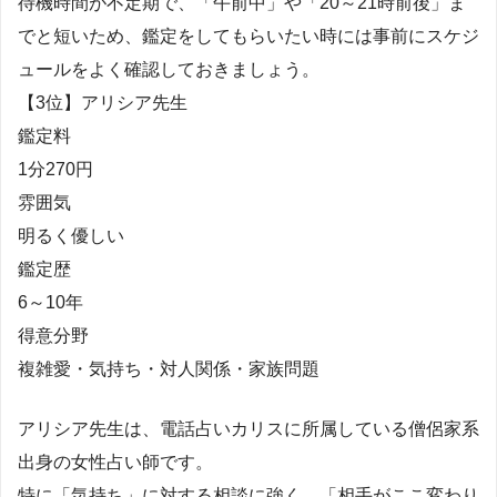
待機時間が不定期で、「午前中」や「20～21時前後」ま
でと短いため、鑑定をしてもらいたい時には事前にスケジ
ュールをよく確認しておきましょう。
【3位】アリシア先生
鑑定料
1分270円
雰囲気
明るく優しい
鑑定歴
6～10年
得意分野
複雑愛・気持ち・対人関係・家族問題
アリシア先生は、電話占いカリスに所属している僧侶家系
出身の女性占い師です。
特に「気持ち」に対する相談に強く、「相手がここ変わり