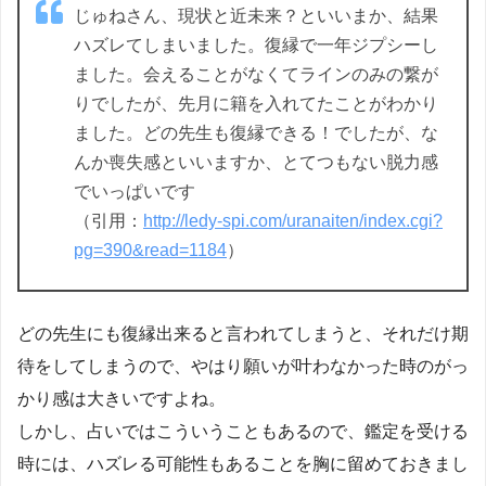
じゅねさん、現状と近未来？といいまか、結果
ハズレてしまいました。復縁で一年ジプシーし
ました。会えることがなくてラインのみの繋が
りでしたが、先月に籍を入れてたことがわかり
ました。どの先生も復縁できる！でしたが、な
んか喪失感といいますか、とてつもない脱力感
でいっぱいです
（引用：
http://ledy-spi.com/uranaiten/index.cgi?
pg=390&read=1184
）
どの先生にも復縁出来ると言われてしまうと、それだけ期
待をしてしまうので、やはり願いが叶わなかった時のがっ
かり感は大きいですよね。
しかし、占いではこういうこともあるので、鑑定を受ける
時には、ハズレる可能性もあることを胸に留めておきまし