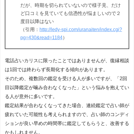
だが、時期を切られていないので様子見、だけ
ど口コミを見ていても信憑性が悩ましいので２
度目以降はない
（引用：
http://ledy-spi.com/uranaiten/index.cgi?
pg=430&read=1184
）
電話占いカリスに限ったことではありませんが、復縁相談
は1回では終わらず長期化する傾向があります。
そのため、複数回の鑑定を受ける人が多いですが、「2回
目以降鑑定が噛み合わなくなった」という悩みを抱えてい
る人が意外に多いです。
鑑定結果が合わなくなってきた場合、連続鑑定で占い師が
疲れていた可能性も考えられますので、占い師のコンディ
ションが良い早めの時間帯に鑑定してもらうと、改善する
かもしれません。