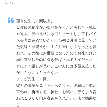
ょう。
凛香先生（３回以上）
１度目の精度がかなり高かったと感じた（現状
や過去、彼の性格）数回リピートし、アドバイ
ス参考に進めていたが、当初２月頃に見えてい
た復縁の可能性が、１２月末になくなったと言
われ、その後にお世話になったのでお礼だけと
思い電話したのに引き伸ばされて大変だった
とにかく話しが長い、この方には多額支払った
が、もう２度と入らない
よすが先生（１回）
彼との映像が見えるから会える、復縁は可能と
言われ、祈祷する、神社にお願いに行くよう言
われ１０００円お賽銭を入れたが、未だ効果な
し