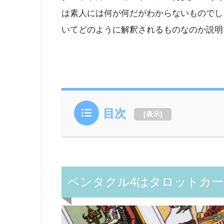
は素人には何が何だがわからないものでし
いてどのように解釈されるものなのか説明
目次
[
表示
]
ペンタクル4はタロットカー