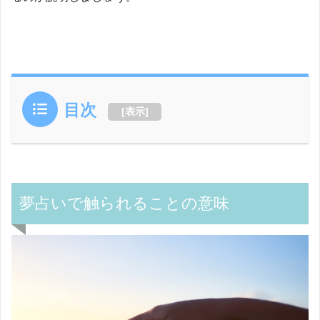
目次
[
表示
]
夢占いで触られることの意味