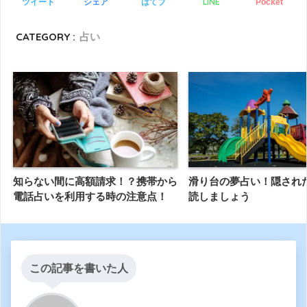
LINE
ツイート
シェア
はてブ
Pocket
CATEGORY :
占い
知らない間に高額請求！？携帯から
滑り台の夢占い！隠され
電話占いを利用する時の注意点！
読しましょう
この記事を書いた人