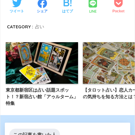
LINE
ツイート
シェア
はてブ
Pocket
CATEGORY :
占い
東京都新宿区は占い話題スポッ
【タロット占い】恋人カ
ト！？新宿占い館「アゥルターム」
の気持ちを知る方法とは
特集
この記事を書いた人