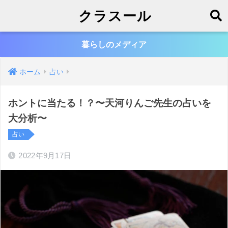
クラスール
暮らしのメディア
ホーム
占い
ホントに当たる！？〜天河りんご先生の占いを
大分析〜
占い
2022年9月17日